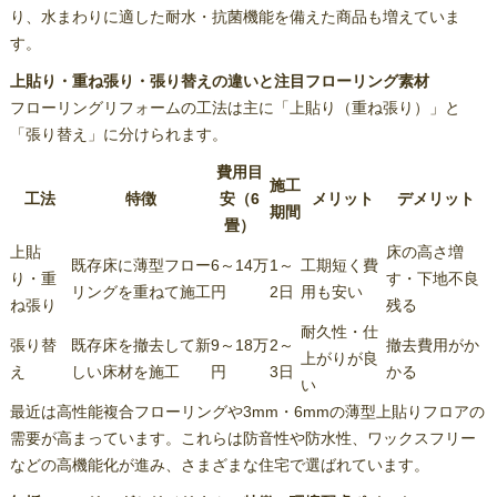
り、水まわりに適した耐水・抗菌機能を備えた商品も増えていま
す。
上貼り・重ね張り・張り替えの違いと注目フローリング素材
フローリングリフォームの工法は主に「上貼り（重ね張り）」と
「張り替え」に分けられます。
費用目
施工
工法
特徴
安（6
メリット
デメリット
期間
畳）
上貼
床の高さ増
既存床に薄型フロー
6～14万
1～
工期短く費
り・重
す・下地不良
リングを重ねて施工
円
2日
用も安い
ね張り
残る
耐久性・仕
張り替
既存床を撤去して新
9～18万
2～
撤去費用がか
上がりが良
え
しい床材を施工
円
3日
かる
い
最近は高性能複合フローリングや3mm・6mmの薄型上貼りフロアの
需要が高まっています。これらは防音性や防水性、ワックスフリー
などの高機能化が進み、さまざまな住宅で選ばれています。