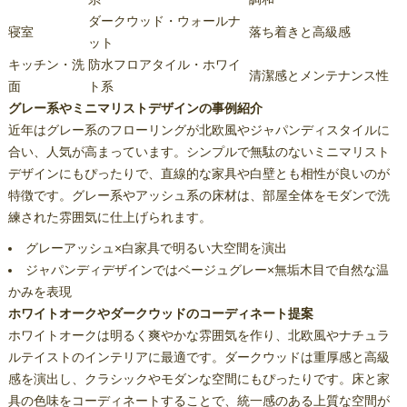
ダークウッド・ウォールナ
寝室
落ち着きと高級感
ット
キッチン・洗
防水フロアタイル・ホワイ
清潔感とメンテナンス性
面
ト系
グレー系やミニマリストデザインの事例紹介
近年はグレー系のフローリングが北欧風やジャパンディスタイルに
合い、人気が高まっています。シンプルで無駄のないミニマリスト
デザインにもぴったりで、直線的な家具や白壁とも相性が良いのが
特徴です。グレー系やアッシュ系の床材は、部屋全体をモダンで洗
練された雰囲気に仕上げられます。
グレーアッシュ×白家具で明るい大空間を演出
ジャパンディデザインではベージュグレー×無垢木目で自然な温
かみを表現
ホワイトオークやダークウッドのコーディネート提案
ホワイトオークは明るく爽やかな雰囲気を作り、北欧風やナチュラ
ルテイストのインテリアに最適です。ダークウッドは重厚感と高級
感を演出し、クラシックやモダンな空間にもぴったりです。床と家
具の色味をコーディネートすることで、統一感のある上質な空間が