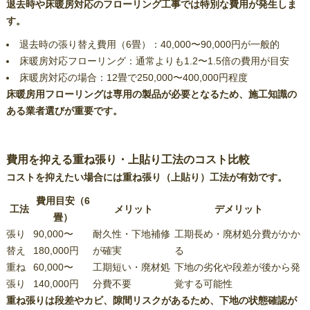
退去時や床暖房対応のフローリング工事では特別な費用が発生しま
す。
退去時の張り替え費用（6畳）：40,000〜90,000円が一般的
床暖房対応フローリング：通常よりも1.2〜1.5倍の費用が目安
床暖房対応の場合：12畳で250,000〜400,000円程度
床暖房用フローリングは専用の製品が必要となるため、施工知識の
ある業者選びが重要です。
費用を抑える重ね張り・上貼り工法のコスト比較
コストを抑えたい場合には重ね張り（上貼り）工法が有効です。
費用目安（6
工法
メリット
デメリット
畳）
張り
90,000〜
耐久性・下地補修
工期長め・廃材処分費がかか
替え
180,000円
が確実
る
重ね
60,000〜
工期短い・廃材処
下地の劣化や段差が後から発
張り
140,000円
分費不要
覚する可能性
重ね張りは段差やカビ、隙間リスクがあるため、下地の状態確認が