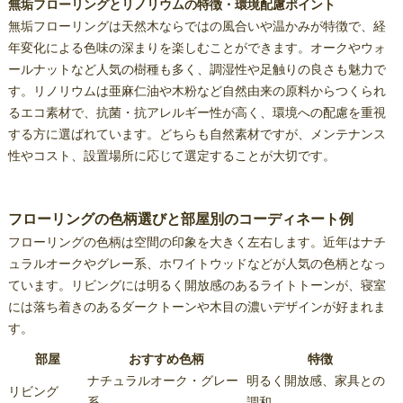
無垢フローリングとリノリウムの特徴・環境配慮ポイント
無垢フローリングは天然木ならではの風合いや温かみが特徴で、経
年変化による色味の深まりを楽しむことができます。オークやウォ
ールナットなど人気の樹種も多く、調湿性や足触りの良さも魅力で
す。リノリウムは亜麻仁油や木粉など自然由来の原料からつくられ
るエコ素材で、抗菌・抗アレルギー性が高く、環境への配慮を重視
する方に選ばれています。どちらも自然素材ですが、メンテナンス
性やコスト、設置場所に応じて選定することが大切です。
フローリングの色柄選びと部屋別のコーディネート例
フローリングの色柄は空間の印象を大きく左右します。近年はナチ
ュラルオークやグレー系、ホワイトウッドなどが人気の色柄となっ
ています。リビングには明るく開放感のあるライトトーンが、寝室
には落ち着きのあるダークトーンや木目の濃いデザインが好まれま
す。
部屋
おすすめ色柄
特徴
ナチュラルオーク・グレー
明るく開放感、家具との
リビング
系
調和