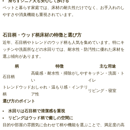
滑らずシニア犬も安心して歩ける
ペットと暮らす家庭では、床材の耐久性だけでなく、お手入れのし
やすさや消臭機能も重視されています。
石目柄・ウッド柄床材の特徴と選び方
近年、石目柄やトレンドのウッド柄も人気を集めています。特にキ
ッチンや洗面所などの水回りでは、耐水性・防汚性に優れた床材を
選ぶ傾向があります。
柄
特徴
主な用途
高級感・耐水性・掃除がしやす
キッチン・洗面・ト
石目柄
い
イレ
トレンドウッド
おしゃれ・温もり感・インテリ
リビング・寝室
柄
ア性
選び方のポイント
水回りは石目柄で清潔感を重視
リビングはウッド柄で癒しの空間に
目的や部屋の雰囲気に合わせて柄や機能を選ぶことで、満足度の高