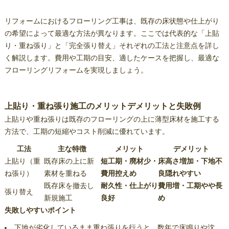
リフォームにおけるフローリング工事は、既存の床状態や仕上がり
の希望によって最適な方法が異なります。ここでは代表的な「上貼
り・重ね張り」と「完全張り替え」それぞれの工法と注意点を詳し
く解説します。費用や工期の目安、適したケースを把握し、最適な
フローリングリフォームを実現しましょう。
上貼り・重ね張り施工のメリットデメリットと失敗例
上貼りや重ね張りは既存のフローリングの上に薄型床材を施工する
方法で、工期の短縮やコスト削減に優れています。
工法
主な特徴
メリット
デメリット
上貼り（重
既存床の上に新
短工期・廃材少・
床高さ増加・下地不
ね張り）
素材を重ねる
費用控えめ
良隠れやすい
既存床を撤去し
耐久性・仕上がり
費用増・工期やや長
張り替え
新規施工
良好
め
失敗しやすいポイント
下地が劣化しているまま重ね張りを行うと、数年で床鳴りや沈