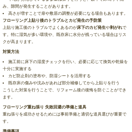
み、隙間が発生することがあります。
高さが増すことで扉や敷居の調整が必要になる場合もあります。
フローリング上貼り後のトラブルとカビ発生の予防策
上貼り施工後のトラブルでよくあるのが
床下のカビ発生
や
剥がれ
で
す。特に湿気が多い環境や、既存床に水分が残っている場合はリス
クが高まります。
対策方法
施工前に床下の湿度チェックを行い、必要に応じて換気や乾燥を
十分に実施する
カビ防止剤の塗布や、防湿シートを活用する
既存床の傷みや沈みがあれば部分補修してから上貼りを行う
こうした対策を行うことで、リフォーム後の後悔を防ぐことができ
ます。
フローリング重ね張り 失敗回避の準備と道具
重ね張りを成功させるためには事前準備と適切な道具選びが重要で
す。
準備事項