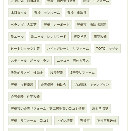
井上尚弥 前日計量
豊橋 階段架け替え
階段 リフォーム
木目タイル
豊橋 サンルーム
豊橋 雨漏り
ベランダ、人工芝
豊橋 カーポート
豊橋市 雨漏り調査
洗エール
洗エール レンジフード
豊臣兄弟
浴室改修
ヒートショック対策
バイクガレージ リフォーム
TOTO サザナ
スティール ボール ラン
ニッコー 液体ガラス
先進的リノベ 補助金
段差解消
2世帯リフォーム
豊橋 屋根塗装
介護保険 補助金
プロ野球 キャンプイン
介護保険 住宅改修
豊橋市の介護リフォーム・家工房千賀の口コミ情報
洗面所増築
豊橋 リフォーム 口コミ
トイレ増築
豊橋市
物損事故改修