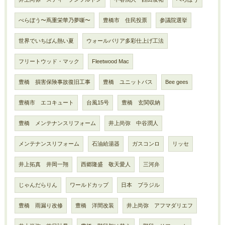
べらぼう〜蔦重栄華乃夢噺〜
豊橋市 住民投票
参議院選挙
世界でいちばん熱い夏
ウォールバリア多彩仕上げ工法
フリートウッド・マック
Fleetwood Mac
豊橋 損害保険事故復旧工事
豊橋 ユニットバス
Bee gees
豊橋市 エコキュート
台風15号
豊橋 玄関収納
豊橋 メンテナンスリフォーム
井上尚弥 中谷潤人
メンテナンスリフォーム
石油給湯器
ガスコンロ
リッセ
井上拓真 井岡一翔
西郷隆盛 敬天愛人
三河弁
じゃんだらりん
ワールドカップ
日本 ブラジル
豊橋 雨漏り改修
豊橋 洋間改装
井上尚弥 アフマダリエフ