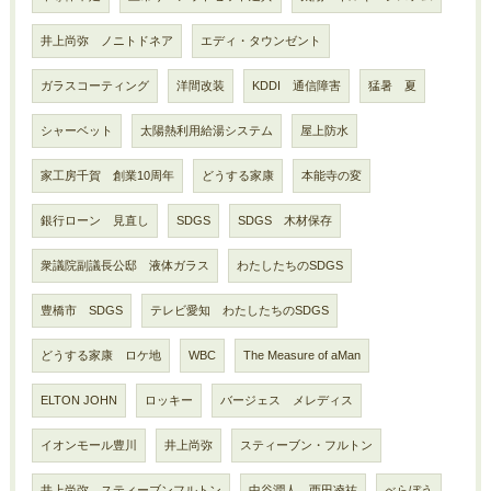
井上尚弥 ノニトドネア
エディ・タウンゼント
ガラスコーティング
洋間改装
KDDI 通信障害
猛暑 夏
シャーベット
太陽熱利用給湯システム
屋上防水
家工房千賀 創業10周年
どうする家康
本能寺の変
銀行ローン 見直し
SDGS
SDGS 木材保存
衆議院副議長公邸 液体ガラス
わたしたちのSDGS
豊橋市 SDGS
テレビ愛知 わたしたちのSDGS
どうする家康 ロケ地
WBC
The Measure of aMan
ELTON JOHN
ロッキー
バージェス メレディス
イオンモール豊川
井上尚弥
スティーブン・フルトン
井上尚弥 スティーブンフルトン
中谷潤人 西田凌祐
べらぼう