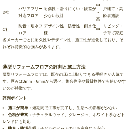
中
バリアフリー
耐傷性・滑りにくい・段差が
戸建て・高
B社
～
対応フロア
少ない設計
齢者施設
高
防音・耐水フ
デザイン性・防音性・耐水仕
リビング・
C社
中
ロア
様
子育て家庭
各メーカーごとに耐久性やデザイン性、施工性が進化しており、そ
れぞれ特徴的な強みがあります。
薄型リフォームフロアの評判と施工方法
薄型リフォームフロアは、既存の床に上貼りできる手軽さが人気で
す。厚みは3mm・6mmから選べ、集合住宅や賃貸物件でも使いやす
いのが特徴です。
評判ポイント
施工が簡単
：短期間で工事が完了し、生活への影響が少ない
色柄が豊富
：ナチュラルウッド、グレージュ、ホワイト系などト
レンドにも対応
防音・防汚仕様
：子どもやペットのいる家庭にも安心