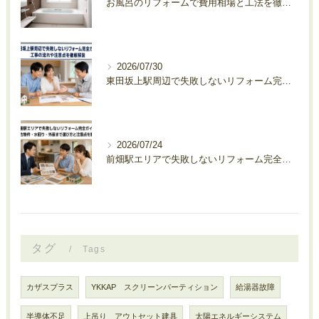
お風呂のリフォームで費用相場と工法を徹底比較！事例で賢く依頼するコツ
2026/07/30
東田坂上駅周辺で失敗しないリフォーム完全ガイド｜工事の流れや注意点を徹底解説
2026/07/24
前畑駅エリアで失敗しないリフォーム完全ガイド｜中古物件・水回り・外装まで選び方と注意点を解説
タグ
Tags
カザスプラス
YKKAP スクリーンパーティション
給湯器故障
半導体不足
上吊り アウトセット建具
太陽エネルギーシステム