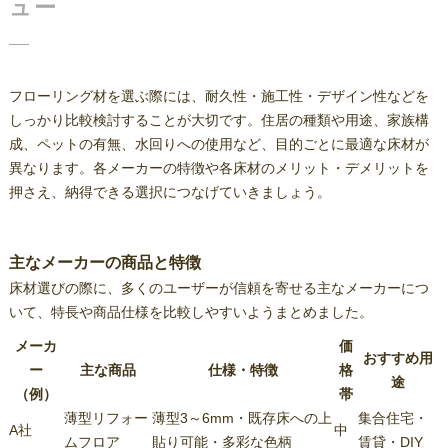
ュー
フローリング材を選ぶ際には、耐久性・施工性・デザイン性などを
しっかり比較検討することが大切です。住居の種類や用途、家族構
成、ペットの有無、水回りへの使用など、目的ごとに最適な床材が
異なります。各メーカーの特徴や各床材のメリット・デメリットを
押さえ、納得できる選択につなげていきましょう。
主なメーカーの商品と特徴
床材選びの際に、多くのユーザーが信頼を寄せる主なメーカーにつ
いて、特長や商品仕様を比較しやすいようまとめました。
メーカ
価
おすすめ用
ー
主な商品
仕様・特徴
格
途
（例）
帯
薄型リフォー
薄型3～6mm・既存床への上
集合住宅・
A社
中
ムフロア
貼り可能・多彩な色柄
賃貸・DIY