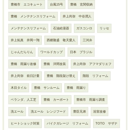
豊橋市 エコキュート
台風15号
豊橋 玄関収納
豊橋 メンテナンスリフォーム
井上尚弥 中谷潤人
メンテナンスリフォーム
石油給湯器
ガスコンロ
リッセ
井上拓真 井岡一翔
西郷隆盛 敬天愛人
三河弁
じゃんだらりん
ワールドカップ
日本 ブラジル
豊橋 雨漏り改修
豊橋 洋間改装
井上尚弥 アフマダリエフ
井上尚弥 前日計量
豊橋 階段架け替え
階段 リフォーム
木目タイル
豊橋 サンルーム
豊橋 雨漏り
ベランダ、人工芝
豊橋 カーポート
豊橋市 雨漏り調査
洗エール
洗エール レンジフード
豊臣兄弟
浴室改修
ヒートショック対策
バイクガレージ リフォーム
TOTO サザナ