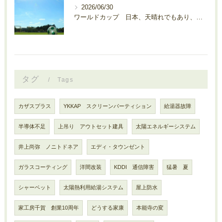
2026/06/30
ワールドカップ 日本、天晴れでもあり、残念でもあり・・・、
タグ
Tags
カザスプラス
YKKAP スクリーンパーティション
給湯器故障
半導体不足
上吊り アウトセット建具
太陽エネルギーシステム
井上尚弥 ノニトドネア
エディ・タウンゼント
ガラスコーティング
洋間改装
KDDI 通信障害
猛暑 夏
シャーベット
太陽熱利用給湯システム
屋上防水
家工房千賀 創業10周年
どうする家康
本能寺の変