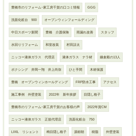
豊橋市のリフォーム･家工房千賀の口コミ情報
GGG
洗面化粧台 900
オープンウィンフォールディング
中日スポーツ新聞
豊橋 介護保険
雨漏れ改善
スタッフ
水回りリフォーム
和室改装
村田諒太
ニッコー液体ガラス 代理店
液体ガラス ナラ材
鎌倉殿の13人
ボクシング 井岡一翔 井上尚弥
ひと手間
木材保護
豊橋 オープンウィンホールディング
FRP防水工事
アクセス
施工事例 外壁塗装
2022年 新年挨拶
目隠し格子
豊橋市のリフォーム･家工房千賀のお客様の声
2022年賀CM
ニッコー液体ガラス 正規代理店
洗面化粧台 750
LIXIL リシェント
栂目隠し格子
源頼朝
樹脂
外壁塗装