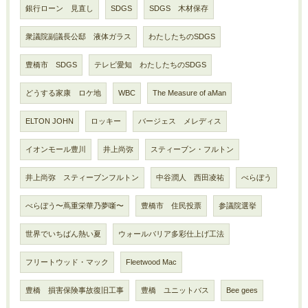
銀行ローン 見直し
SDGS
SDGS 木材保存
衆議院副議長公邸 液体ガラス
わたしたちのSDGS
豊橋市 SDGS
テレビ愛知 わたしたちのSDGS
どうする家康 ロケ地
WBC
The Measure of aMan
ELTON JOHN
ロッキー
バージェス メレディス
イオンモール豊川
井上尚弥
スティーブン・フルトン
井上尚弥 スティーブンフルトン
中谷潤人 西田凌祐
べらぼう
べらぼう〜蔦重栄華乃夢噺〜
豊橋市 住民投票
参議院選挙
世界でいちばん熱い夏
ウォールバリア多彩仕上げ工法
フリートウッド・マック
Fleetwood Mac
豊橋 損害保険事故復旧工事
豊橋 ユニットバス
Bee gees