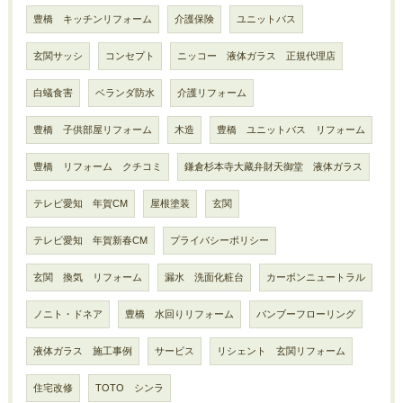
豊橋 キッチンリフォーム
介護保険
ユニットバス
玄関サッシ
コンセプト
ニッコー 液体ガラス 正規代理店
白蟻食害
ベランダ防水
介護リフォーム
豊橋 子供部屋リフォーム
木造
豊橋 ユニットバス リフォーム
豊橋 リフォーム クチコミ
鎌倉杉本寺大藏弁財天御堂 液体ガラス
テレビ愛知 年賀CM
屋根塗装
玄関
テレビ愛知 年賀新春CM
プライバシーポリシー
玄関 換気 リフォーム
漏水 洗面化粧台
カーボンニュートラル
ノニト・ドネア
豊橋 水回りリフォーム
バンブーフローリング
液体ガラス 施工事例
サービス
リシェント 玄関リフォーム
住宅改修
TOTO シンラ