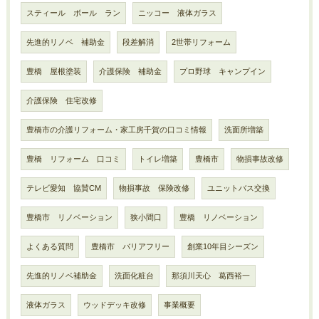
スティール ボール ラン
ニッコー 液体ガラス
先進的リノベ 補助金
段差解消
2世帯リフォーム
豊橋 屋根塗装
介護保険 補助金
プロ野球 キャンプイン
介護保険 住宅改修
豊橋市の介護リフォーム・家工房千賀の口コミ情報
洗面所増築
豊橋 リフォーム 口コミ
トイレ増築
豊橋市
物損事故改修
テレビ愛知 協賛CM
物損事故 保険改修
ユニットバス交換
豊橋市 リノベーション
狭小間口
豊橋 リノベーション
よくある質問
豊橋市 バリアフリー
創業10年目シーズン
先進的リノベ補助金
洗面化粧台
那須川天心 葛西裕一
液体ガラス
ウッドデッキ改修
事業概要