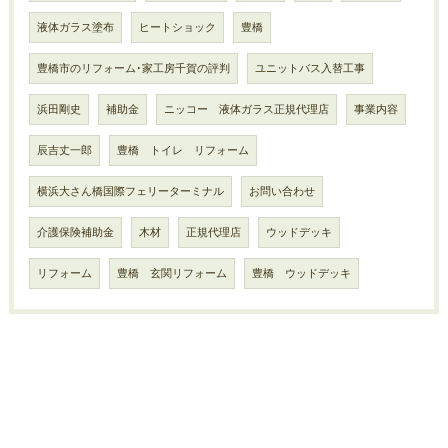
液体ガラス塗布
ヒートショック
豊橋
豊橋市のリフォーム･家工房千賀の評判
ユニットバス入替工事
浜田剛史
補助金
ニッコー 液体ガラス正規代理店
事業内容
辰吉丈一郎
豊橋 トイレ リフォーム
横浜大さん橋国際フェリーターミナル
お問い合わせ
介護保険補助金
木材
正規代理店
ウッドデッキ
リフォーム
豊橋 玄関リフォーム
豊橋 ウッドデッキ