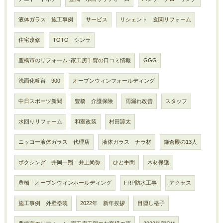
液体ガラス 施工事例
サービス
リシェント 玄関リフォーム
住宅改修
TOTO シンラ
豊橋市のリフォーム･家工房千賀の口コミ情報
GGG
洗面化粧台 900
オープンウィンフォールディング
中日スポーツ新聞
豊橋 介護保険
雨漏れ改善
スタッフ
水回りリフォーム
和室改装
村田諒太
ニッコー液体ガラス 代理店
液体ガラス ナラ材
鎌倉殿の13人
ボクシング 井岡一翔 井上尚弥
ひと手間
木材保護
豊橋 オープンウィンホールディング
FRP防水工事
アクセス
施工事例 外壁塗装
2022年 新年挨拶
目隠し格子