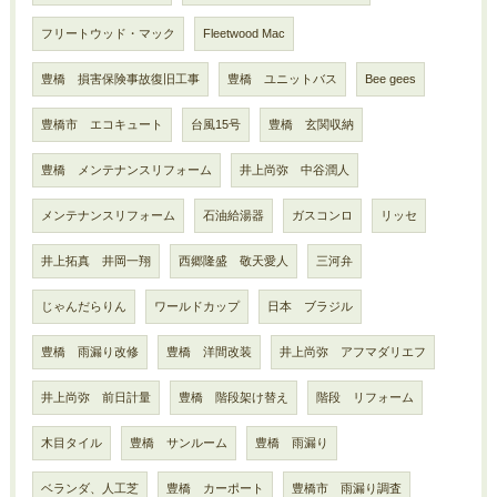
フリートウッド・マック
Fleetwood Mac
豊橋 損害保険事故復旧工事
豊橋 ユニットバス
Bee gees
豊橋市 エコキュート
台風15号
豊橋 玄関収納
豊橋 メンテナンスリフォーム
井上尚弥 中谷潤人
メンテナンスリフォーム
石油給湯器
ガスコンロ
リッセ
井上拓真 井岡一翔
西郷隆盛 敬天愛人
三河弁
じゃんだらりん
ワールドカップ
日本 ブラジル
豊橋 雨漏り改修
豊橋 洋間改装
井上尚弥 アフマダリエフ
井上尚弥 前日計量
豊橋 階段架け替え
階段 リフォーム
木目タイル
豊橋 サンルーム
豊橋 雨漏り
ベランダ、人工芝
豊橋 カーポート
豊橋市 雨漏り調査