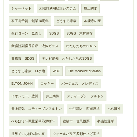
シャーベット
太陽熱利用給湯システム
屋上防水
家工房千賀 創業10周年
どうする家康
本能寺の変
銀行ローン 見直し
SDGS
SDGS 木材保存
衆議院副議長公邸 液体ガラス
わたしたちのSDGS
豊橋市 SDGS
テレビ愛知 わたしたちのSDGS
どうする家康 ロケ地
WBC
The Measure of aMan
ELTON JOHN
ロッキー
バージェス メレディス
イオンモール豊川
井上尚弥
スティーブン・フルトン
井上尚弥 スティーブンフルトン
中谷潤人 西田凌祐
べらぼう
べらぼう〜蔦重栄華乃夢噺〜
豊橋市 住民投票
参議院選挙
世界でいちばん熱い夏
ウォールバリア多彩仕上げ工法