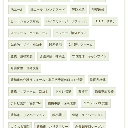
洗エール
洗エール レンジフード
豊臣兄弟
浴室改修
ヒートショック対策
バイクガレージ リフォーム
TOTO サザナ
スティール ボール ラン
ニッコー 液体ガラス
先進的リノベ 補助金
段差解消
2世帯リフォーム
豊橋 屋根塗装
介護保険 補助金
プロ野球 キャンプイン
介護保険 住宅改修
豊橋市の介護リフォーム・家工房千賀の口コミ情報
洗面所増築
豊橋 リフォーム 口コミ
トイレ増築
豊橋市
物損事故改修
テレビ愛知 協賛CM
物損事故 保険改修
ユニットバス交換
豊橋市 リノベーション
狭小間口
豊橋 リノベーション
よくある質問
豊橋市 バリアフリー
創業10年目シーズン