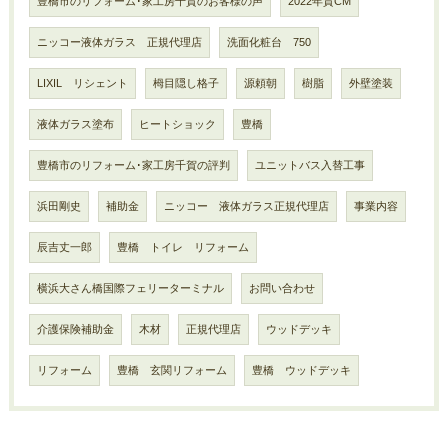
豊橋市のリフォーム･家工房千賀のお客様の声
2022年賀CM
ニッコー液体ガラス 正規代理店
洗面化粧台 750
LIXIL リシェント
栂目隠し格子
源頼朝
樹脂
外壁塗装
液体ガラス塗布
ヒートショック
豊橋
豊橋市のリフォーム･家工房千賀の評判
ユニットバス入替工事
浜田剛史
補助金
ニッコー 液体ガラス正規代理店
事業内容
辰吉丈一郎
豊橋 トイレ リフォーム
横浜大さん橋国際フェリーターミナル
お問い合わせ
介護保険補助金
木材
正規代理店
ウッドデッキ
リフォーム
豊橋 玄関リフォーム
豊橋 ウッドデッキ