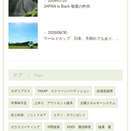
2026/07/10
JAPAN is Back 敬愛の矜持
2026/06/30
ワールドカップ 日本、天晴れでもあり、残念でもあり・・・、
タグ
Tags
カザスプラス
YKKAP スクリーンパーティション
給湯器故障
半導体不足
上吊り アウトセット建具
太陽エネルギーシステム
井上尚弥 ノニトドネア
エディ・タウンゼント
ガラスコーティング
洋間改装
KDDI 通信障害
猛暑 夏