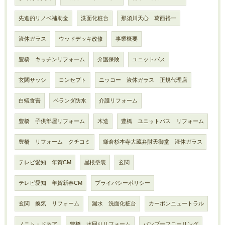
先進的リノベ補助金
洗面化粧台
那須川天心 葛西裕一
液体ガラス
ウッドデッキ改修
事業概要
豊橋 キッチンリフォーム
介護保険
ユニットバス
玄関サッシ
コンセプト
ニッコー 液体ガラス 正規代理店
白蟻食害
ベランダ防水
介護リフォーム
豊橋 子供部屋リフォーム
木造
豊橋 ユニットバス リフォーム
豊橋 リフォーム クチコミ
鎌倉杉本寺大藏弁財天御堂 液体ガラス
テレビ愛知 年賀CM
屋根塗装
玄関
テレビ愛知 年賀新春CM
プライバシーポリシー
玄関 換気 リフォーム
漏水 洗面化粧台
カーボンニュートラル
ノニト・ドネア
豊橋 水回りリフォーム
バンブーフローリング