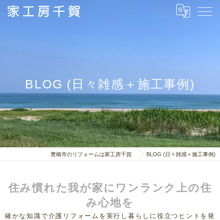
BLOG (日々雑感＋施工事例)
豊橋市のリフォームは家工房千賀
BLOG (日々雑感＋施工事例)
住み慣れた我が家にワンランク上の住
み心地を
確かな知識で介護リフォームを実行し暮らしに役立つヒントを発