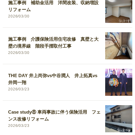
施工事例 補助金活用 洋間改装、収納増設
リフォーム
2026/03/30
施工事例 介護保険活用住宅改修 真壁と大
壁の境界線 階段手摺取付工事
2026/03/30
THE DAY 井上尚弥vs中谷潤人 井上拓真vs
井岡一翔
2026/03/23
Case study⑧ 車両事故に伴う保険活用 フェ
ンス改修リフォーム
2026/03/23